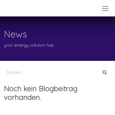
Zum Inhalt springen
News
your energy solution hub
Noch kein Blogbeitrag
vorhanden.